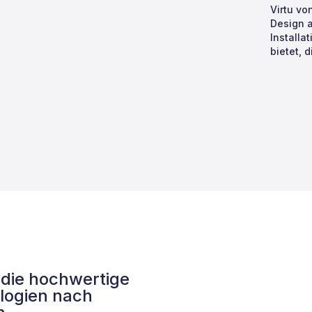
Virtu vo
Design a
Installa
bietet, 
 die hochwertige
logien nach