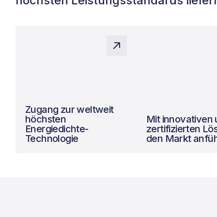
höchsten Leistungsstandards liefer
Zugang zur weltweit
höchsten
Mit innovativen
Energiedichte-
zertifizierten L
Technologie
den Markt anfü
Systemdesign aus
Systemdesign aus
Expertenhand,
Expertenhand,
Qualitätssicherung und
Qualitätssicherung u
Maximierung des Nutzens.
Maximierung des Nu