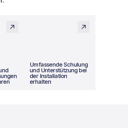
n.
Umfassende Schulung
 und
und Unterstützung bei
ösungen
der Installation
hren
erhalten
Systemdesign aus
Expertenhand,
nd
Qualitätssicherung und
tzens.
Maximierung des Nutzens.