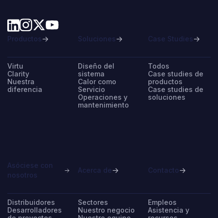
Productos
Soluciones
Case Studies
Virtu
Diseño del
Todos
Clarity
sistema
Case studies de
Nuestra
Calor como
productos
diferencia
Servicio
Case studies de
Operaciones y
soluciones
mantenimiento
Asóciese con
Acerca de
Contacto
nosotros
Distribuidores
Sectores
Empleos
Desarrolladores
Nuestro negocio
Asistencia y
de proyectos
Nuestro equipo
recursos