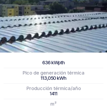
636 kWpth
Pico de generación térmica
113,050 kWh
Producción térmica/año
1411
m²