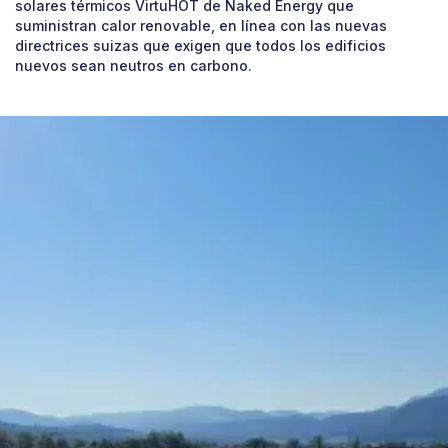
solares térmicos VirtuHOT de Naked Energy que
suministran calor renovable, en línea con las nuevas
directrices suizas que exigen que todos los edificios
nuevos sean neutros en carbono.