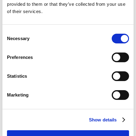
provided to them or that they’ve collected from your use
Novembro 26, 2025
of their services.
Naked Energy expande tecnologia solar
Consent
para o mercado ibérico
Necessary
Selection
Nós, responsáveis
Novembro 21, 2025
Preferences
Mercado de coletores fotovoltaicos deve
atingir US$ 3,8 bilhões até 2035,
Statistics
impulsionado pela inovação em energia
solar híbrida
Marketing
A indústria hoje
Outubro 1, 2025
Show details
A pressão para aumentar a extração de
petróleo no Mar do Norte é uma falsa