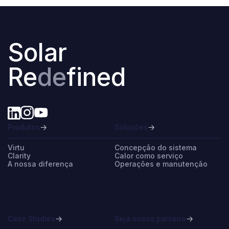
Solar
Re
de
fined
Produtos
Soluções
Virtu
Concepção do sistema
Clarity
Calor como serviço
A nossa diferença
Operações e manutenção
Case Studies
Seja nosso parceiro