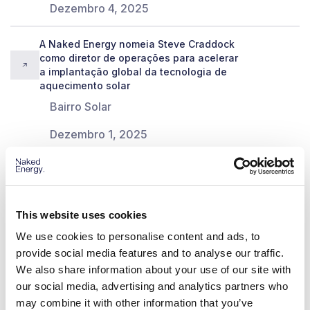
Dezembro 4, 2025
A Naked Energy nomeia Steve Craddock
como diretor de operações para acelerar
a implantação global da tecnologia de
aquecimento solar
Bairro Solar
Dezembro 1, 2025
A Naked Energy apresenta o serviço de
manutenção solar térmica
Notícias industriais
This website uses cookies
Novembro 3, 2025
We use cookies to personalise content and ads, to
provide social media features and to analyse our traffic.
We also share information about your use of our site with
TechRound 100!
our social media, advertising and analytics partners who
may combine it with other information that you’ve
TechRound