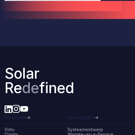
Solar
Re
de
fined
Producten
Oplossingen
Virtu
Systeemontwerp
Clarity
Warmte-as-a-Service