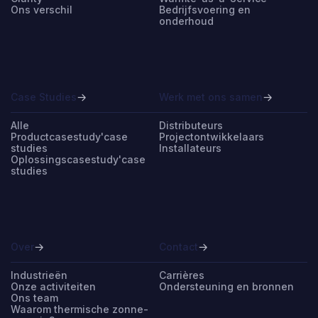
Ons verschil
Bedrijfsvoering en
onderhoud
Case Studies
Werk met ons samen
Alle
Distributeurs
Productcasestudy'case
Projectontwikkelaars
studies
Installateurs
Oplossingscasestudy'case
studies
Over
Contact
Industrieën
Carrières
Onze activiteiten
Ondersteuning en bronnen
Ons team
Waarom thermische zonne-