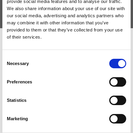
provide social media features and to analyse our traffic.
We also share information about your use of our site with
our social media, advertising and analytics partners who
may combine it with other information that you’ve
provided to them or that they’ve collected from your use
of their services.
Onze case studies Virtu en PVT case
studies hoe je in de praktijk energie
en CO2 kunt besparen bij allerlei
Consent
projecten.
Necessary
Selection
Bekijk alle case studies
Preferences
Statistics
Marketing