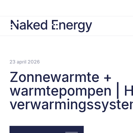
23 april 2026
Zonnewarmte +
warmtepompen | H
verwarmingssyst