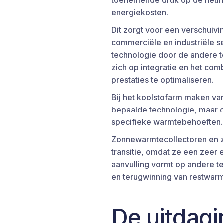
toenemende druk op de netinfr
energiekosten.
Dit zorgt voor een verschuiv
commerciële en industriële s
technologie door de andere t
zich op integratie en het co
prestaties te optimaliseren.
Bij het koolstofarm maken va
bepaalde technologie, maar o
specifieke warmtebehoeften.
Zonnewarmtecollectoren en z
transitie, omdat ze een zeer
aanvulling vormt op andere 
en terugwinning van restwarm
De uitdagi