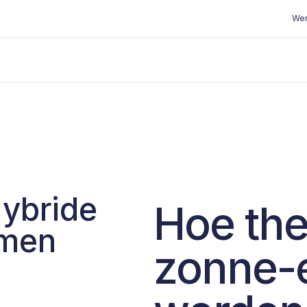
Wer
ybride
Hoe th
emen
zonne-