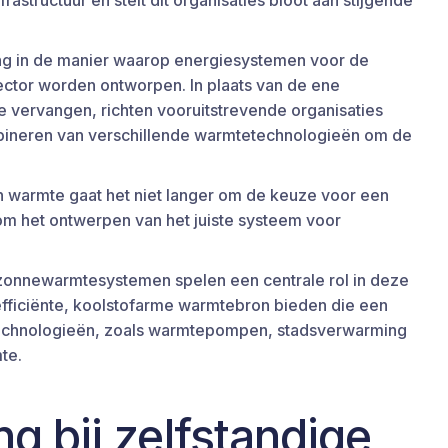
astructuur en stelt dit organisaties bloot aan stijgende
ing in de manier waarop energiesystemen voor de
ector worden ontworpen. In plaats van de ene
e vervangen, richten vooruitstrevende organisaties
mbineren van verschillende warmtetechnologieën om de
n warmte gaat het niet langer om de keuze voor een
m het ontwerpen van het juiste systeem voor
onnewarmtesystemen spelen een centrale rol in deze
 efficiënte, koolstofarme warmtebron bieden die een
technologieën, zoals warmtepompen, stadsverwarming
te.
ng bij zelfstandige