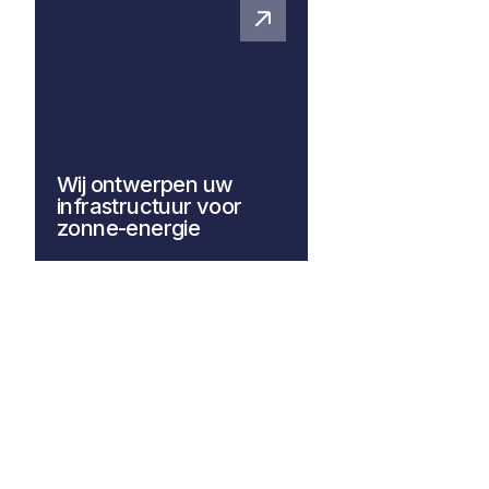
Wij ontwerpen uw
infrastructuur voor
zonne-energie
Van zonnecollectoren tot
opslagtanks en het gebruik
ervan.